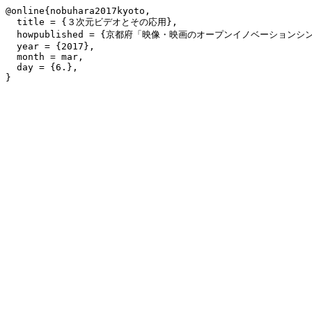
@online{nobuhara2017kyoto,

  title = {３次元ビデオとその応用},

  howpublished = {京都府「映像・映画のオープンイノベーションシン
  year = {2017},

  month = mar,

  day = {6.},
